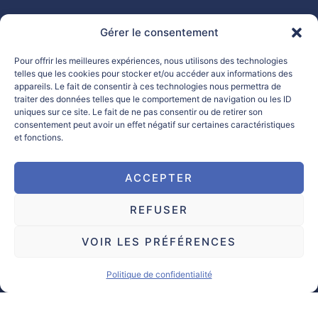
Gérer le consentement
Nous contacter
Pour offrir les meilleures expériences, nous utilisons des technologies
05 65 42 73 54
telles que les cookies pour stocker et/ou accéder aux informations des
appareils. Le fait de consentir à ces technologies nous permettra de
traiter des données telles que le comportement de navigation ou les ID
eche.remorques@wanadoo.fr
uniques sur ce site. Le fait de ne pas consentir ou de retirer son
consentement peut avoir un effet négatif sur certaines caractéristiques
Sur site
et fonctions.
115 avenue de la Gineste
ACCEPTER
12000 Rodez
REFUSER
Ouverture du lundi au vendredi
8h-12h / 13h30-18h
VOIR LES PRÉFÉRENCES
Le samedi sur RDV
Politique de confidentialité
Services
Neuf - catalogue
Destockage